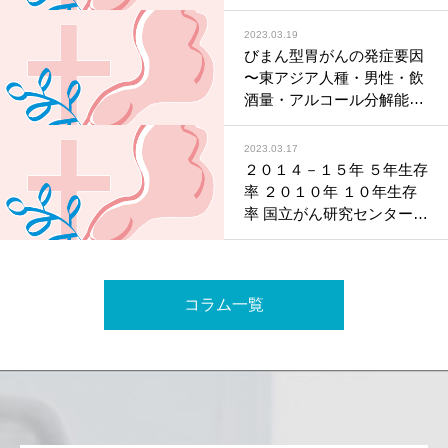
2023.03.19
びまん型胃がんの発症要因
〜東アジア人種・男性・飲
酒量・アルコール分解能が
弱いゲノム多型と有意な相
関〜
2023.03.17
（国立がん研究センター
２０１４－１５年 ５年生存
令和５年３月１４日公表）
率 ２０１０年 １０年生存
率 国立がん研究センター集
計結果 （令和５年３月１６
日公表）
コラム一覧