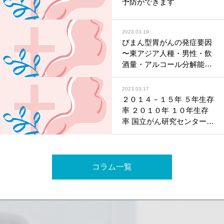
予防ができます
2023.03.19
びまん型胃がんの発症要因
〜東アジア人種・男性・飲
酒量・アルコール分解能が
弱いゲノム多型と有意な相
関〜
2023.03.17
（国立がん研究センター
２０１４－１５年 ５年生存
令和５年３月１４日公表）
率 ２０１０年 １０年生存
率 国立がん研究センター集
計結果 （令和５年３月１６
日公表）
コラム一覧