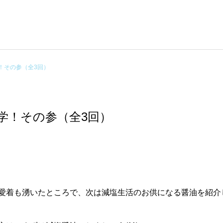
！その参（全3回）
学！その参（全3回）
着も湧いたところで、次は減塩生活のお供になる醤油を紹介しま