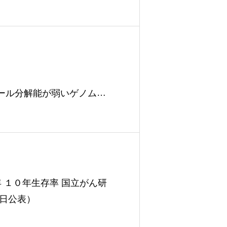
ール分解能が弱いゲノム多
１４日公表）
 １０年生存率 国立がん研
６日公表）