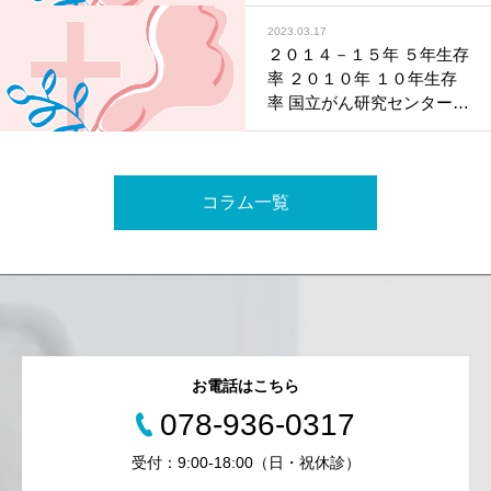
弱いゲノム多型と有意な相
関〜
2023.03.17
（国立がん研究センター
２０１４－１５年 ５年生存
令和５年３月１４日公表）
率 ２０１０年 １０年生存
率 国立がん研究センター集
計結果 （令和５年３月１６
日公表）
コラム一覧
お電話はこちら
078-936-0317
受付：9:00-18:00（日・祝休診）