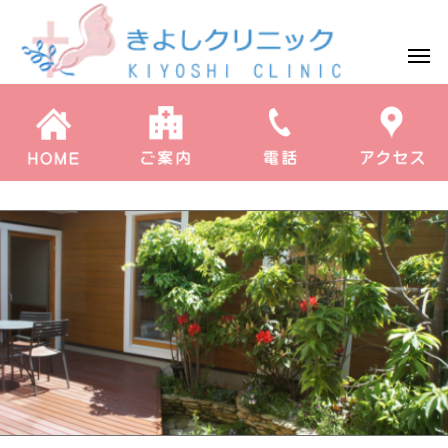
コラム
体内時計のおはなし サーカディアンリズムを知って早寝早起き朝ごはん 😴（全3回） 第三夜